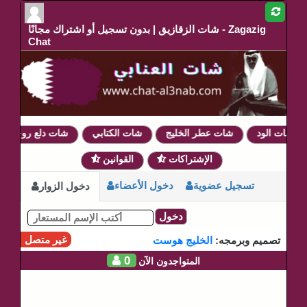
شات الزقازيق | بدون تسجيل أو اشتراك مجانًا - Zagazig
Chat
شات الود
شات عطر الخليج
شات الكتابي
شات دلع روحي
الإشتراكات
القوانين
تسجيل عضوية
دخول الأعضاء
دخول الزوار
دخول
غير متصل
تصميم وبرمجه:
الخليج هوست
0
المتواجدون الآن