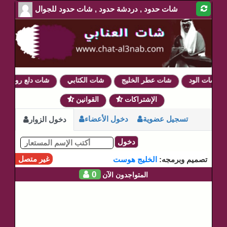
شات حدود , دردشة حدود , شات حدود للجوال
شات الود
شات عطر الخليج
شات الكتابي
شات دلع روحي
الإشتراكات
القوانين
تسجيل عضوية
دخول الأعضاء
دخول الزوار
دخول
غير متصل
تصميم وبرمجه:
الخليج هوست
0
المتواجدون الآن