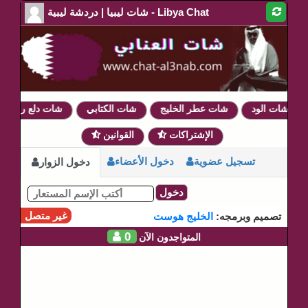
شات ليبيا | دردشة ليبية - Libya Chat
شات الود
شات عطر الخليج
شات الكتابي
شات دلع روحي
الإشتراكات
القوانين
تسجيل عضوية
دخول الأعضاء
دخول الزوار
دخول
غير متصل
تصميم وبرمجه:
الخليج هوست
0
المتواجدون الآن