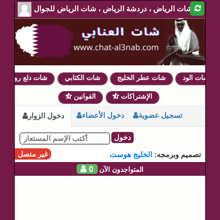
شات الرياض ، دردشة الرياض ، شات الرياض للجوال
شات الود
شات عطر الخليج
شات الكتابي
شات دلع روحي
الإشتراكات
القوانين
تسجيل عضوية
دخول الأعضاء
دخول الزوار
دخول
غير متصل
تصميم وبرمجه:
الخليج هوست
0
المتواجدون الآن